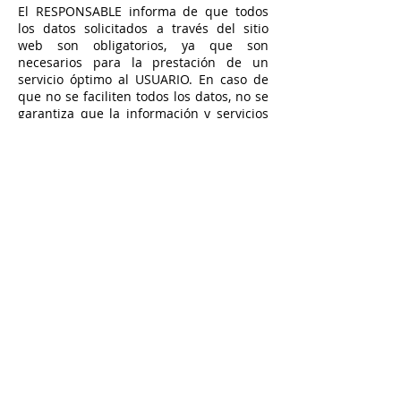
El RESPONSABLE informa de que todos
los datos solicitados a través del sitio
web son obligatorios, ya que son
necesarios para la prestación de un
servicio óptimo al USUARIO. En caso de
que no se faciliten todos los datos, no se
garantiza que la información y servicios
facilitados sean completamente
ajustados a sus necesidades.
3. MEDIDAS DE SEGURIDAD
Que de conformidad con lo dispuesto en
las normativas vigentes en protección de
datos personales, el RESPONSABLE está
cumpliendo con todas las disposiciones
de las normativas GDPR y LOPDGDD para
el tratamiento de los datos personales de
su responsabilidad, y manifiestamente
con los principios descritos en el artículo
5 del GDPR, por los cuales son tratados
de manera lícita, leal y transparente en
relación con el interesado y adecuados,
pertinentes y limitados a lo necesario en